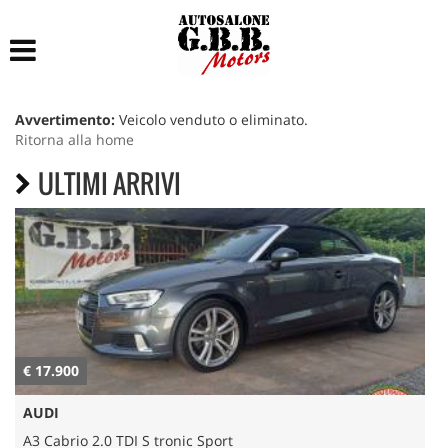
HOME
LISTA VEICOLI
Avvertimento:
Veicolo venduto o eliminato.
Ritorna alla home
ACCESSORI E RICAMBI
ULTIMI ARRIVI
ACQUISTIAMO USATO
ASSISTENZA
CONTATTI
€ 17.900
€
AUDI
A3 Cabrio 2.0 TDI S tronic Sport