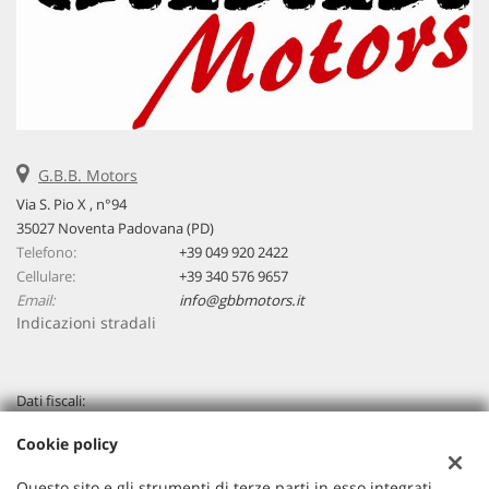
G.B.B. Motors
Via S. Pio X , n°94
35027 Noventa Padovana (PD)
Telefono:
+39 049 920 2422
Cellulare:
+39 340 576 9657
Email:
info@gbbmotors.it
Indicazioni stradali
Dati fiscali:
G.B.B. Motors Srl
Cookie policy
Via Venezia, 94 - Loc. Capriccio - Vigonza (PD)
C.F/P.IVA:
04267320283
Questo sito e gli strumenti di terze parti in esso integrati