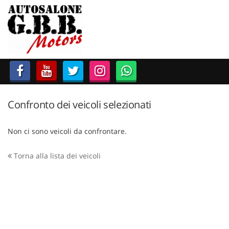
HOME
LISTA VEICOLI
ACCESSORI E RICAMBI
Confronto dei veicoli selezionati
ACQUISTIAMO USATO
Non ci sono veicoli da confrontare.
ASSISTENZA
Torna alla lista dei veicoli
CONTATTI