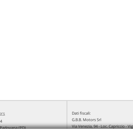
ors
Dati fiscali:
G.B.B. Motors Srl
94
Via Venezia, 94 - Loc. Capriccio - V
Padovana (PD)
C.F/P.IVA:
04267320283