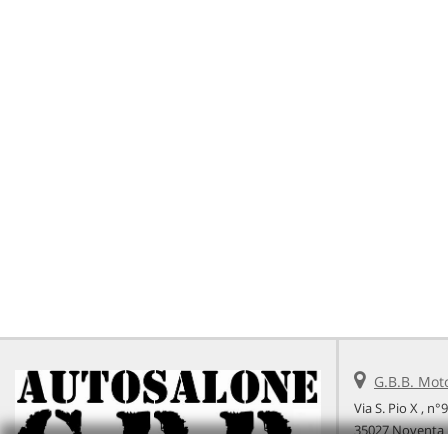
G.B.B. Mot
Via S. Pio X , n°
35027 Noventa 