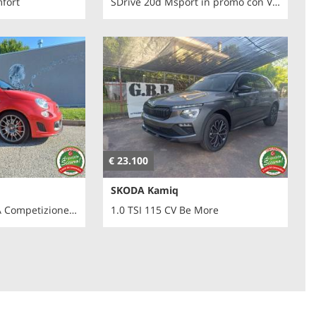
mfort
SDrive 20d Msport in promo con Viaggia Bene
€ 23.100
€
SKODA Kamiq
1.4 Turbo T-Jet MTA Competizione Tributo Ferrari
1.0 TSI 115 CV Be More