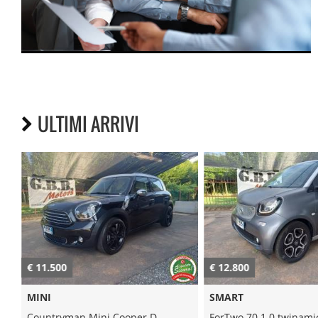
ULTIMI ARRIVI
€ 11.500
€ 12.800
MINI
SMART
Countryman Mini Cooper D
ForTwo 70 1.0 twinami