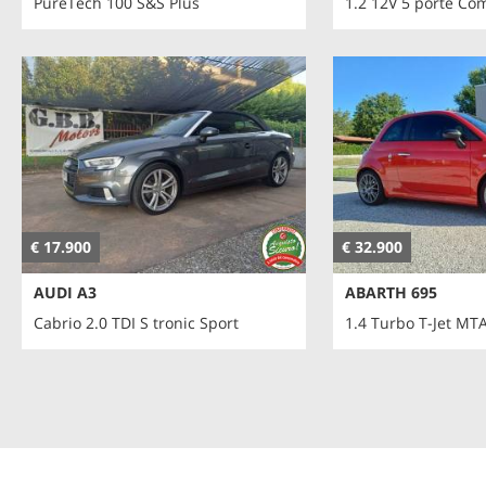
PureTech 100 S&S Plus
1.2 12V 5 porte Co
€ 17.900
€ 32.900
AUDI A3
ABARTH 695
Cabrio 2.0 TDI S tronic Sport