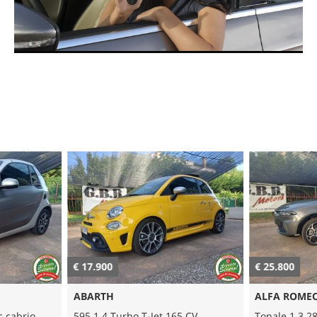
€ 17.900
€ 25.800
ABARTH
ALFA ROME
c cabrio
595 1.4 Turbo T-Jet 165 CV
Tonale 1.3 2