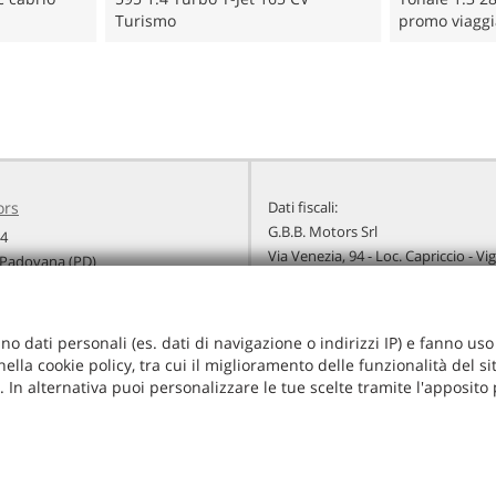
Turismo
promo viagg
ors
Dati fiscali:
G.B.B. Motors Srl
94
Via Venezia, 94 - Loc. Capriccio - V
Padovana (PD)
C.F/P.IVA:
04267320283
+39 049 920 2422
Registro delle imprese:
PD
+39 340 576 9657
Capitale sociale: €
10000 i.v.
info@gbbmotors.it
no dati personali (es. dati di navigazione o indirizzi IP) e fanno uso d
radali
ella cookie policy, tra cui il miglioramento delle funzionalità del s
ie. In alternativa puoi personalizzare le tue scelte tramite l'apposito
i -
Leggi l'informativa sulla privacy
-
Cookie Policy