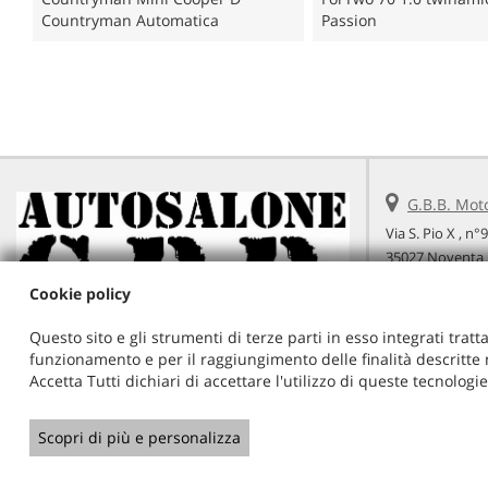
Countryman Automatica
Passion
G.B.B. Mot
Via S. Pio X , n°
35027 Noventa 
Telefono:
Cookie policy
Cellulare:
Email:
Questo sito e gli strumenti di terze parti in esso integrati tratta
Indicazioni st
funzionamento e per il raggiungimento delle finalità descritte n
Accetta Tutti dichiari di accettare l'utilizzo di queste tecnolog
Scopri di più e personalizza
Copyright © 2026 GestionaleAuto.com S.r.l., Tutti i diritti riservat