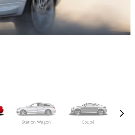
Station Wagon
Coupé
2/