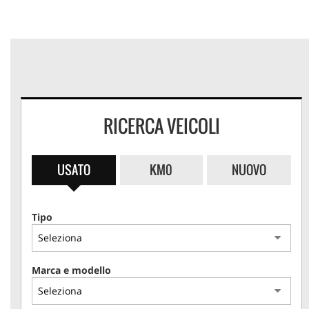
RICERCA VEICOLI
USATO
KM0
NUOVO
Tipo
€ 17.900
Marca e modello
Maggiolino
ABARTH 595