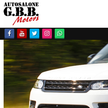
HOME
LISTA VEICOLI
ACCESSORI E RICAMBI
ACQUISTIAMO USATO
ASSISTENZA
CONTATTI