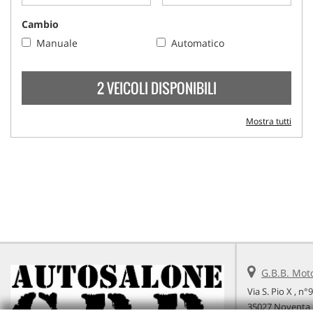
Cambio
Manuale
Automatico
2 VEICOLI DISPONIBILI
Mostra tutti
G.B.B. Mot
Via S. Pio X , n°
35027 Noventa 