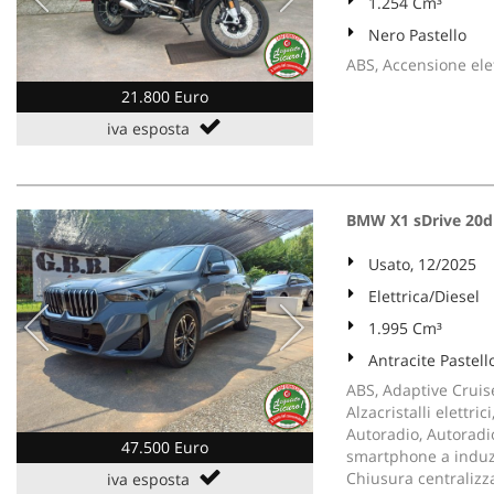
1.254 Cm³
Nero Pastello
ABS, Accensione elet
21.800 Euro
iva esposta
BMW X1 sDrive 20d
Usato, 12/2025
Elettrica/Diesel
1.995 Cm³
Antracite Pastell
ABS, Adaptive Cruise
Alzacristalli elettri
Autoradio, Autoradio
47.500 Euro
smartphone a induzi
Chiusura centralizza
iva esposta