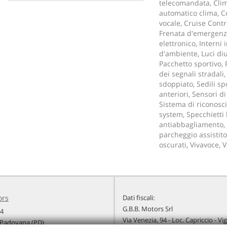
telecomandata, Clim
automatico clima, Co
vocale, Cruise Contro
Frenata d'emergenza
elettronico, Interni i
d'ambiente, Luci di
Pacchetto sportivo, 
dei segnali stradali
sdoppiato, Sedili sp
anteriori, Sensori d
Sistema di riconos
system, Specchietti 
antiabbagliamento, 
parcheggio assistito
oscurati, Vivavoce, 
ors
Dati fiscali:
G.B.B. Motors Srl
94
Via Venezia, 94 - Loc. Capriccio - V
Padovana (PD)