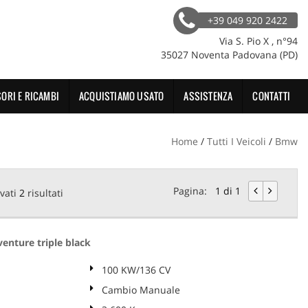
+39 049 920 2422
Via S. Pio X , n°94
35027 Noventa Padovana (PD)
ORI E RICAMBI
ACQUISTIAMO USATO
ASSISTENZA
CONTATTI
Home
/
Tutti I Veicoli
/
Bmw
Pagina:
1 di 1
vati
2
risultati
nture triple black
100 KW/136 CV
Cambio Manuale