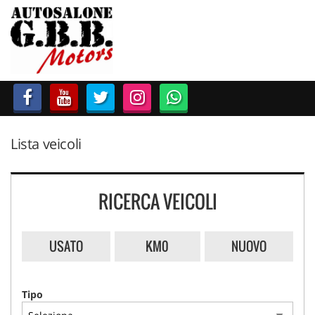
HOME
LISTA VEICOLI
ACCESSORI E RICAMBI
Lista veicoli
ACQUISTIAMO USATO
ASSISTENZA
RICERCA VEICOLI
CONTATTI
USATO
KM0
NUOVO
Tipo