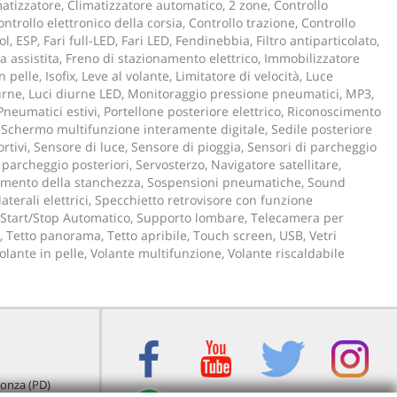
atizzatore, Climatizzatore automatico, 2 zone, Controllo
ntrollo elettronico della corsia, Controllo trazione, Controllo
l, ESP, Fari full-LED, Fari LED, Fendinebbia, Filtro antiparticolato,
 assistita, Freno di stazionamento elettrico, Immobilizzatore
n pelle, Isofix, Leve al volante, Limitatore di velocità, Luce
urne, Luci diurne LED, Monitoraggio pressione pneumatici, MP3,
Pneumatici estivi, Portellone posteriore elettrico, Riconoscimento
, Schermo multifunzione interamente digitale, Sedile posteriore
ortivi, Sensore di luce, Sensore di pioggia, Sensori di parcheggio
i parcheggio posteriori, Servosterzo, Navigatore satellitare,
cimento della stanchezza, Sospensioni pneumatiche, Sound
laterali elettrici, Specchietto retrovisore con funzione
Start/Stop Automatico, Supporto lombare, Telecamera per
, Tetto panorama, Tetto apribile, Touch screen, USB, Vetri
Volante in pelle, Volante multifunzione, Volante riscaldabile
igonza (PD)