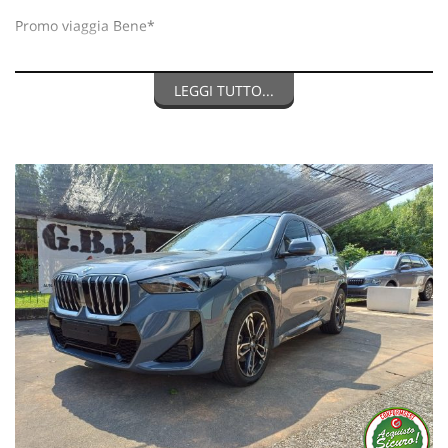
Promo viaggia Bene*
Accessori e Optional
LEGGI TUTTO...
19" Cerchi in lega M doppia razza 871 M bicolore -
Bulloni antifurto per ruote -
Sospensioni adattive M -
Sistema di allarme antifurto -
Comfort Access System -
Pacchetto Sportivo M -
Barre sul tetto High-gloss Shadow Line -
Tetto panoramico in vetro -
Vetri di protezione solare -
Sedili sportivi anteriori conducente/passeggero -
Riscaldamento sedili anteriori conducente/passeggero -
Fari LED adattivi -
Active Guard -
Assistente al parcheggio -