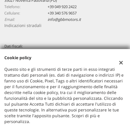
35027 Noventa Padovana (PD)
Telefono:
+39 049 920 2422
Cellulare:
+39 340 576 9657
Email:
info@gbbmotors.it
Indicazioni stradali
Dati fiscali:
G.B.B. Motors Srl
Cookie policy
Via Venezia, 94 - Loc. Capriccio - Vigonza (PD)
C.F/P.IVA:
04267320283
Questo sito e gli strumenti di terze parti in esso integrati
Registro delle imprese:
PD
trattano dati personali (es. dati di navigazione o indirizzi IP) e
Capitale sociale: €
10000 i.v.
fanno uso di Cookie, Pixel, Tags o altri identificatori necessari
per il funzionamento e per il raggiungimento delle finalità
descritte nella cookie policy, tra cui il miglioramento delle
funzionalità del sito e la pubblicità personalizzata. Cliccando
sul pulsante Accetta Tutti dichiari di accettare l'utilizzo di
queste tecnologie. In alternativa puoi personalizzare le tue
scelte tramite l'apposito pulsante. Scopri di più e
personalizza.