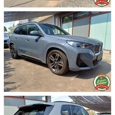
ricarica wireless -
Protezione attiva per i pedoni
*= acquista la tua auto nuova in serenità con le coperture
convenzionate e dilazionamento comodo con minimo anticipo
senza promo viaggia bene € 48.900
contatto diretto e WhatsApp 340.57.696.57
Il nostro usato viene sottoposto ad un controllo accurato dalla
Nostra Autofficina, garantiamo il nostro usato e diamo a
richiesta la Garanzia Europea di 12 o 24 mesi.
Visita il nostro sito : www.gbbmotors.it
Seguici su Facebook : G.B.B. MOTORS
Contatto Skipe : Emanuele Gusson
Dilazionamenti in sede personalizzati fino a 72 mesi con
possibilita' di copertura parziale dell'auto convenzionata in
tutta Europa includendola nella quota mensile del prestito.