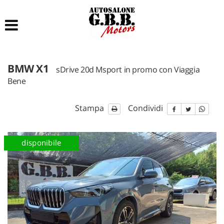
HOME
LISTA VEICOLI
BMW X1
sDrive 20d Msport in promo con Viaggia
ACCESSORI E RICAMBI
Bene
ACQUISTIAMO USATO
Stampa
Condividi
ASSISTENZA
disponibile
CONTATTI