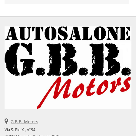
G.B.B. Motors
Via S. Pio X , n°94