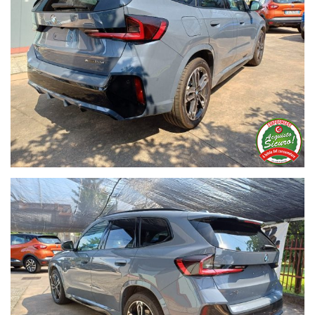
GARANZIA guasti fino a 60 mesi
FINANZIAMENTO senza anticipo
GESTIONE dell'usato in permuta
TRASPORTO e consegna a domicilio
Valutiamo il tuo usato da ritirare in sede con possibilità di
pagamento per differenza o paghiamo il tuo usato in contanti
e finanziamo l'auto nuova.
Qualsiasi annuncio può contenere errori di battitura, e/o dati
errati, chiedo gentilmente di telefonare per ricevere risposte
dettagliate in merito ai prodotti esposti quindi per verificare
l'autenticità e la disponibiltà del prodotto !