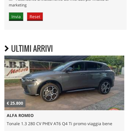
marketing
ULTIMI ARRIVI
€ 47.500
€
BMW
X1 sDrive 20d Msport in promo con Viaggia Bene