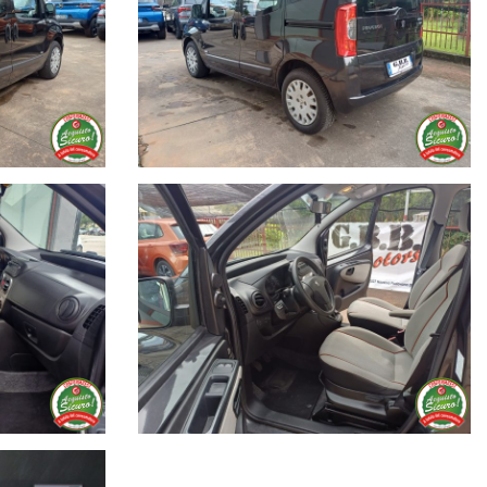
 Garanzia Europea di 12 o 24 mesi.
includendola nella quota mensile del prestito.
amo l'auto nuova.