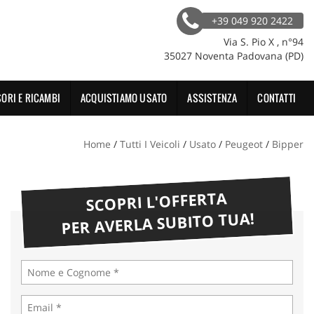
+39 049 920 2422
Via S. Pio X , n°94
35027 Noventa Padovana (PD)
ORI E RICAMBI
ACQUISTIAMO USATO
ASSISTENZA
CONTATTI
Home
/
Tutti I Veicoli
/
Usato
/
Peugeot
/
Bipper
SCOPRI L'OFFERTA
PER AVERLA SUBITO TUA!