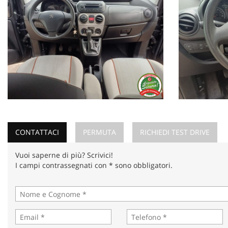
Qualsiasi annuncio può contenere errori di battitura, e/o dati err
e la disponibiltà del prodotto !
CONTATTACI
PERMUTA
RICHIEDI TEST DRIVE
Vuoi saperne di più? Scrivici!
I campi contrassegnati con * sono obbligatori.