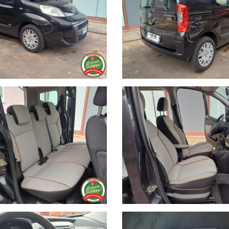
ostra Autofficina, garantiamo il nostro usato e diamo a richiesta la
ita' di copertura parziale dell'auto convenzionata in tutta Europa 
amento per differenza o paghiamo il tuo usato in contanti e finanzi