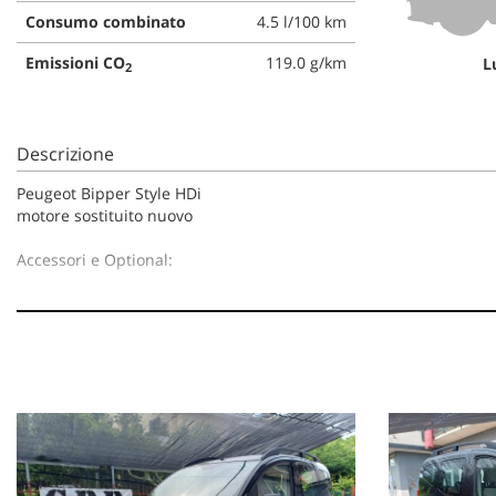
Consumo combinato
4.5 l/100 km
Emissioni CO
119.0 g/km
L
2
Descrizione
Peugeot Bipper Style HDi
motore sostituito nuovo
Accessori e Optional:
servo sterzo
vetri elettrici
chiusura centralizzata
barre longitudinali
radio CD
aria condizionata
gomme All Season
specchi regolazione elettrica