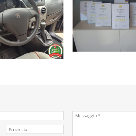
ati, chiedo gentilmente di telefonare per ricevere risposte dettagliat