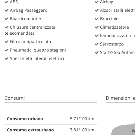
ABS
Airbag
Airbag Passeggero
Alzacristalli elettr
Boardcomputer
Bracciolo
Chiusura centralizzata
Climatizzatore
telecomandata
Immobilizzatore e
Filtro antiparticolato
Servosterzo
Pneumatici quattro stagioni
Start/Stop Autom
Specchietti laterali elettrici
Consumi
Dimensioni e
Consumo urbano
5.7 l/100 km
Consumo extraurbano
3.8 l/100 km
P