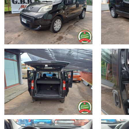
fendinebbia
Tagliandata e Garantita
contatto diretto e WhatsApp 340.57.696.57
Il nostro usato viene sottoposto ad un controllo accurato dalla N
Visita il nostro sito : www.gbbmotors.it
Seguici su Facebook : G.B.B. MOTORS
Contatto Skipe : Emanuele Gusson
Dilazionamenti in sede personalizzati fino a 72 mesi con possibil
GARANZIA guasti fino a 60 mesi
FINANZIAMENTO senza anticipo
GESTIONE dell'usato in permuta
TRASPORTO e consegna a domicilio
Valutiamo il tuo usato da ritirare in sede con possibilità di pag