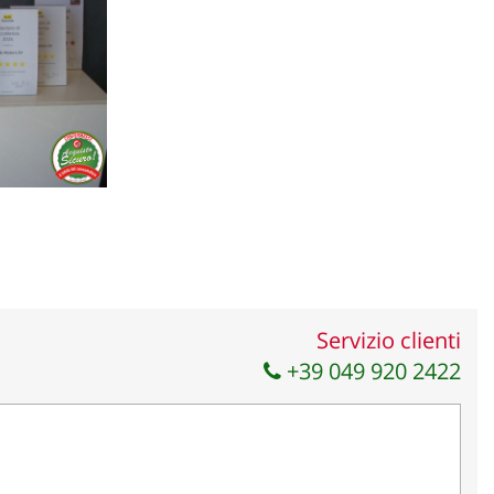
e in merito ai prodotti esposti quindi per verificare l'autenticità
Servizio clienti
+39 049 920 2422