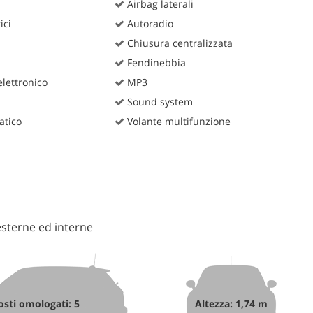
Airbag laterali
ici
Autoradio
Chiusura centralizzata
Fendinebbia
lettronico
MP3
Sound system
atico
Volante multifunzione
sterne ed interne
osti omologati: 5
Altezza: 1,74 m