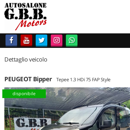
HOME
LISTA VEICOLI
ACCESSORI E RICAMBI
Dettaglio veicolo
ACQUISTIAMO USATO
ASSISTENZA
PEUGEOT Bipper
Tepee 1.3 HDi 75 FAP Style
disponibile
CONTATTI