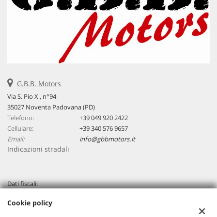
G.B.B. Motors
Via S. Pio X , n°94
35027 Noventa Padovana (PD)
Telefono:
+39 049 920 2422
Cellulare:
+39 340 576 9657
Email:
info@gbbmotors.it
Indicazioni stradali
Dati fiscali:
G.B.B. Motors Srl
Cookie policy
Via Venezia, 94 - Loc. Capriccio - Vigonza (PD)
C.F/P.IVA:
04267320283