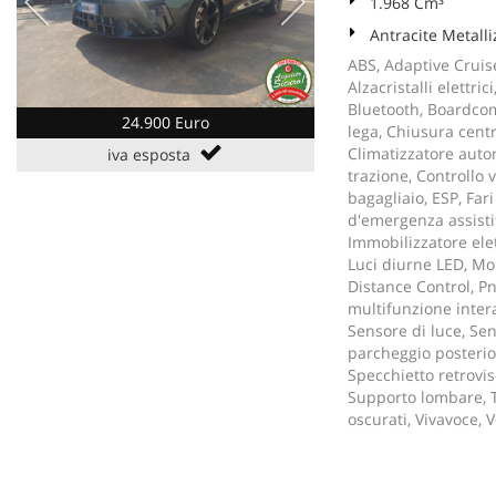
1.968 Cm³
Antracite Metalli
ABS, Adaptive Cruise
Alzacristalli elettri
Bluetooth, Boardcom
24.900 Euro
lega, Chiusura centr
Climatizzatore autom
iva esposta
trazione, Controllo v
bagagliaio, ESP, Fari
d'emergenza assistit
Immobilizzatore elett
Luci diurne LED, Mo
Distance Control, Pn
multifunzione intera
Sensore di luce, Sen
parcheggio posterior
Specchietto retrovi
Supporto lombare, T
oscurati, Vivavoce, 