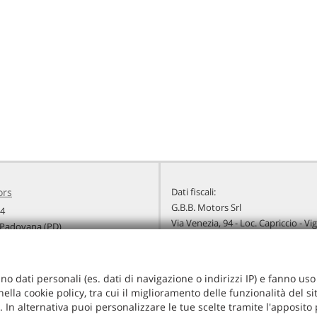
ors
Dati fiscali:
G.B.B. Motors Srl
94
Via Venezia, 94 - Loc. Capriccio - V
Padovana (PD)
C.F/P.IVA:
04267320283
+39 049 920 2422
Registro delle imprese:
PD
+39 340 576 9657
Capitale sociale: €
10000 i.v.
info@gbbmotors.it
no dati personali (es. dati di navigazione o indirizzi IP) e fanno uso d
radali
ella cookie policy, tra cui il miglioramento delle funzionalità del s
ie. In alternativa puoi personalizzare le tue scelte tramite l'apposito