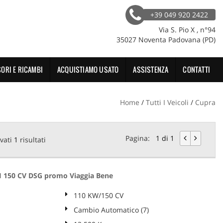
+39 049 920 2422
Via S. Pio X , n°94
35027 Noventa Padovana (PD)
ORI E RICAMBI
ACQUISTIAMO USATO
ASSISTENZA
CONTATTI
Home
/
Tutti I Veicoli
/
Cupra
Pagina:
1 di 1
vati
1
risultati
I 150 CV DSG promo Viaggia Bene
110 KW/150 CV
Cambio Automatico (7)