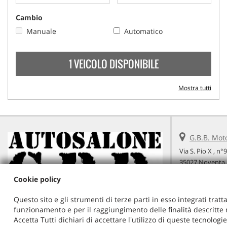
Cambio
Manuale
Automatico
1 VEICOLO DISPONIBILE
Mostra tutti
G.B.B. Mot
Via S. Pio X , n°
35027 Noventa 
Telefono:
Cookie policy
Cellulare:
Email:
Questo sito e gli strumenti di terze parti in esso integrati tratta
Indicazioni st
funzionamento e per il raggiungimento delle finalità descritte n
Accetta Tutti dichiari di accettare l'utilizzo di queste tecnolog