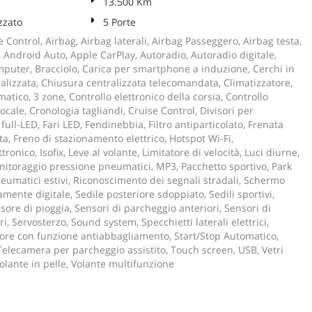
13.500 Km
zzato
5 Porte
 Control, Airbag, Airbag laterali, Airbag Passeggero, Airbag testa,
ci, Android Auto, Apple CarPlay, Autoradio, Autoradio digitale,
puter, Bracciolo, Carica per smartphone a induzione, Cerchi in
alizzata, Chiusura centralizzata telecomandata, Climatizzatore,
atico, 3 zone, Controllo elettronico della corsia, Controllo
ocale, Cronologia tagliandi, Cruise Control, Divisori per
 full-LED, Fari LED, Fendinebbia, Filtro antiparticolato, Frenata
a, Freno di stazionamento elettrico, Hotspot Wi-Fi,
ronico, Isofix, Leve al volante, Limitatore di velocità, Luci diurne,
nitoraggio pressione pneumatici, MP3, Pacchetto sportivo, Park
eumatici estivi, Riconoscimento dei segnali stradali, Schermo
mente digitale, Sedile posteriore sdoppiato, Sedili sportivi,
sore di pioggia, Sensori di parcheggio anteriori, Sensori di
i, Servosterzo, Sound system, Specchietti laterali elettrici,
sore con funzione antiabbagliamento, Start/Stop Automatico,
elecamera per parcheggio assistito, Touch screen, USB, Vetri
Volante in pelle, Volante multifunzione