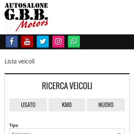
HOME
LISTA VEICOLI
ACCESSORI E RICAMBI
Lista veicoli
ACQUISTIAMO USATO
ASSISTENZA
RICERCA VEICOLI
CONTATTI
USATO
KM0
NUOVO
Tipo