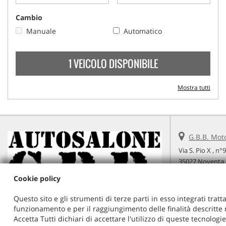
Cambio
Manuale
Automatico
1 VEICOLO DISPONIBILE
Mostra tutti
G.B.B. Mot
Via S. Pio X , n°
35027 Noventa 
Telefono:
Cookie policy
Cellulare:
Email:
Questo sito e gli strumenti di terze parti in esso integrati tratta
Indicazioni st
funzionamento e per il raggiungimento delle finalità descritte n
Accetta Tutti dichiari di accettare l'utilizzo di queste tecnolog