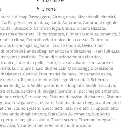
102.000 Km
o
5 Porte
aterali, Airbag Passeggero, Airbag testa, Alzacristalli elettrici,
CarPlay, Assistente abbaglianti, Autoradio, Autoradio digitale,
uter, Bracciolo, Cerchi in lega, Chiusura centralizzata,
ata telecomandata, Climatizzatore, Climatizzatore automatico, 2
matico clima, Controllo elettronico della corsia, Controllo
ocale, Cronologia tagliandi, Cruise Control, Divisori per
 di profondità antiabbagliamento, Fari direzionali, Fari full-LED,
emergenza assistita, Freno di stazionamento elettrico,
ronico, Interni in pelle, Isofix, Leve al volante, Limitatore di
iente, Luci diurne, Luci diurne LED, Monitoraggio pressione
rk Distance Control, Pneumatici da neve, Pneumatici estivi,
e elettrico, Riconoscimento dei segnali stradali, Schermo
mente digitale, Sedile posteriore sdoppiato, Sedili riscaldati,
ore di luce, Sensore di pioggia, Sensori di parcheggio anteriori,
o posteriori, Servosterzo, Sistema di avviso di distanza, Sistema
enza, Navigatore satellitare, Sistema di parcheggio automatico,
che, Sound system, Specchietti laterali elettrici, Specchietto
zione antiabbagliamento, Start/Stop Automatico, Supporto
 per parcheggio assistito, Touch screen, Trazione integrale,
 Vivavoce, Volante in pelle, Volante multifunzione