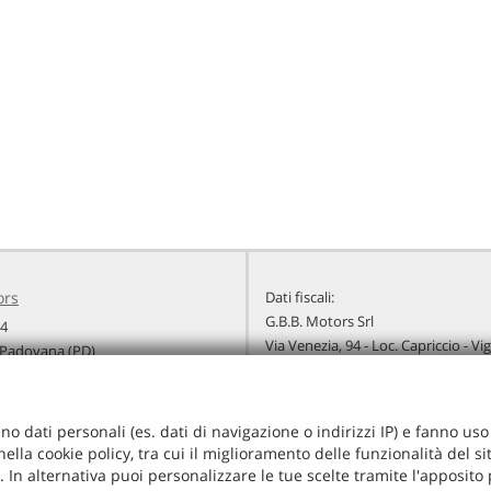
ors
Dati fiscali:
G.B.B. Motors Srl
94
Via Venezia, 94 - Loc. Capriccio - V
Padovana (PD)
C.F/P.IVA:
04267320283
+39 049 920 2422
Registro delle imprese:
PD
+39 340 576 9657
Capitale sociale: €
10000 i.v.
info@gbbmotors.it
no dati personali (es. dati di navigazione o indirizzi IP) e fanno uso d
radali
ella cookie policy, tra cui il miglioramento delle funzionalità del s
ie. In alternativa puoi personalizzare le tue scelte tramite l'apposito