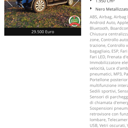
1.950 Cm³
Nero Metallizzat
ABS, Airbag, Airbag l
Android Auto, Apple 
Bluetooth, Boardcomp
29.500 Euro
Chiusura centralizz
zone, Controllo auto
trazione, Controllo v
bagagliaio, ESP, Fari
Fari LED, Frenata d'
Immobilizzatore elett
velocità, Luce d'amb
pneumatici, MP3, Pa
Portellone posterior
multifunzione intera
Sedili sportivi, Sens
Sensori di parcheggi
di chiamata d'emerg
Sospensioni pneumati
retrovisore con fun
lombare, Telecamera
USB, Vetri oscurati,