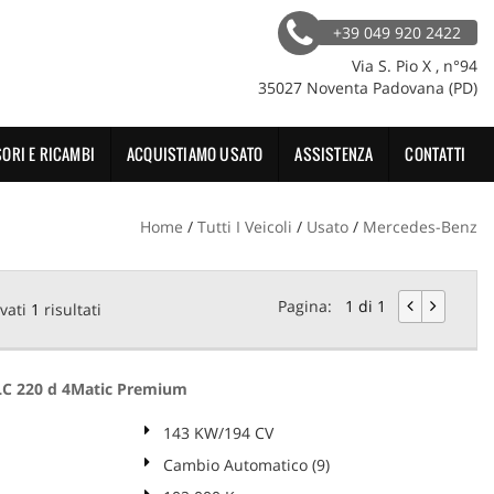
+39 049 920 2422
Via S. Pio X , n°94
35027 Noventa Padovana (PD)
ORI E RICAMBI
ACQUISTIAMO USATO
ASSISTENZA
CONTATTI
Home
/
Tutti I Veicoli
/
Usato
/
Mercedes-Benz
Pagina:
1 di 1
vati
1
risultati
C 220 d 4Matic Premium
143 KW/194 CV
Cambio Automatico (9)