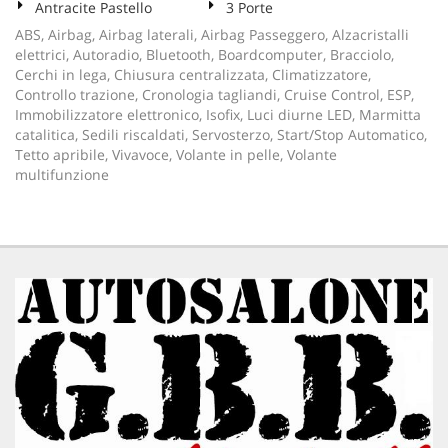
Antracite Pastello
3 Porte
ABS, Airbag, Airbag laterali, Airbag Passeggero, Alzacristalli
elettrici, Autoradio, Bluetooth, Boardcomputer, Bracciolo,
Cerchi in lega, Chiusura centralizzata, Climatizzatore,
Controllo trazione, Cronologia tagliandi, Cruise Control, ESP,
Immobilizzatore elettronico, Isofix, Luci diurne LED, Marmitta
catalitica, Sedili riscaldati, Servosterzo, Start/Stop Automatico,
Tetto apribile, Vivavoce, Volante in pelle, Volante
multifunzione