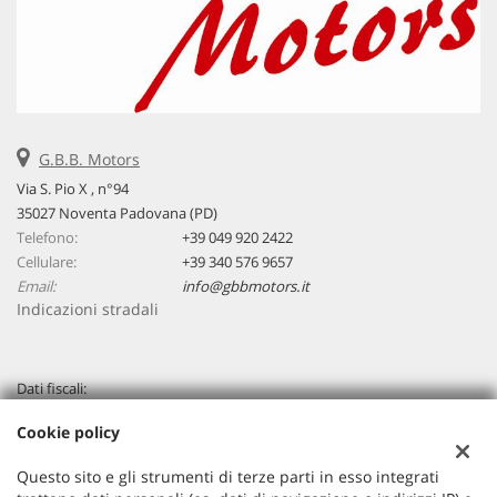
G.B.B. Motors
Via S. Pio X , n°94
35027 Noventa Padovana (PD)
Telefono:
+39 049 920 2422
Cellulare:
+39 340 576 9657
Email:
info@gbbmotors.it
Indicazioni stradali
Dati fiscali:
G.B.B. Motors Srl
Cookie policy
Via Venezia, 94 - Loc. Capriccio - Vigonza (PD)
C.F/P.IVA:
04267320283
Questo sito e gli strumenti di terze parti in esso integrati
Registro delle imprese:
PD