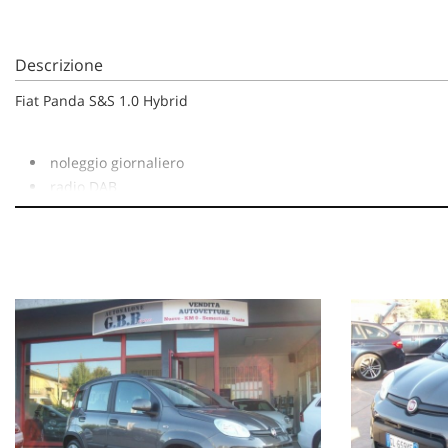
Descrizione
Fiat Panda S&S 1.0 Hybrid
noleggio giornaliero
radio DAB
prese USB
clima
bluetooth
5 posti
contatto diretto e WhatsApp 340.57.696.57
Il nostro usato viene sottoposto ad un controllo accurato dalla N
Visita il nostro sito : www.gbbmotors.it