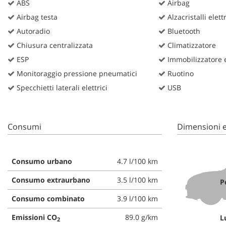
ABS
Airbag
Airbag testa
Alzacristalli elettr
Autoradio
Bluetooth
Chiusura centralizzata
Climatizzatore
ESP
Immobilizzatore e
Monitoraggio pressione pneumatici
Ruotino
Specchietti laterali elettrici
USB
Consumi
Dimensioni e
Consumo urbano
4.7 l/100 km
Consumo extraurbano
3.5 l/100 km
P
Consumo combinato
3.9 l/100 km
Emissioni CO
89.0 g/km
L
2