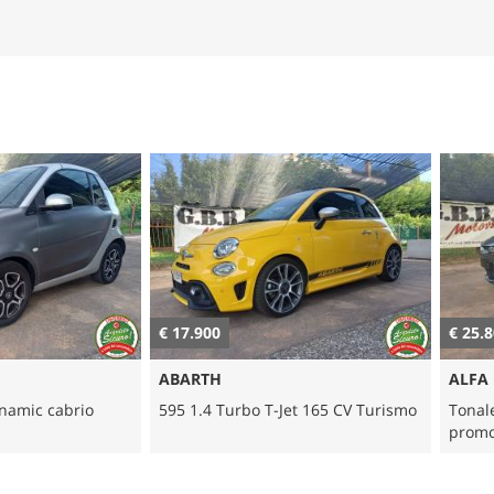
€ 17.900
€ 25.800
ABARTH
ALFA ROME
cabrio
595 1.4 Turbo T-Jet 165 CV Turismo
Tonale 1.3 2
promo viagg