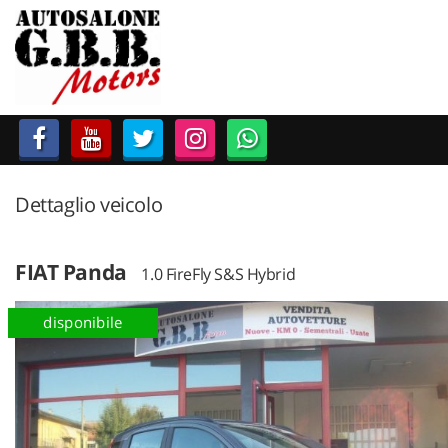
HOME
LISTA VEICOLI
ACCESSORI E RICAMBI
Dettaglio veicolo
ACQUISTIAMO USATO
ASSISTENZA
FIAT Panda
1.0 FireFly S&S Hybrid
disponibile
CONTATTI