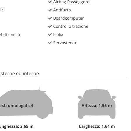
Airbag Passeggero
ici
Antifurto
Boardcomputer
Controllo trazione
lettronico
Isofix
Servosterzo
sterne ed interne
osti omologati: 4
Altezza: 1,55 m
unghezza: 3,65 m
Larghezza: 1,64 m