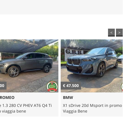
<
>
€ 47.500
€
O
BMW
80 CV PHEV AT6 Q4 Ti
X1 sDrive 20d Msport in promo con
ia bene
Viaggia Bene