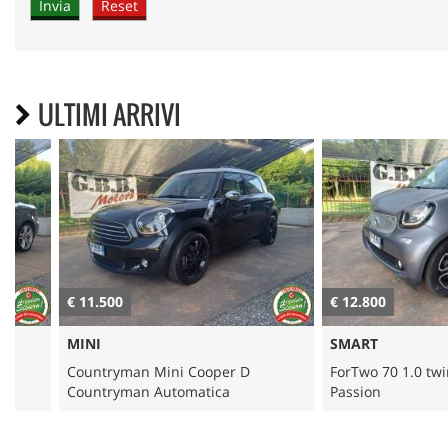
ULTIMI ARRIVI
€ 11.500
€ 12.800
MINI
SMART
Countryman Mini Cooper D
ForTwo 70 1.0 twinamic 
Countryman Automatica
Passion