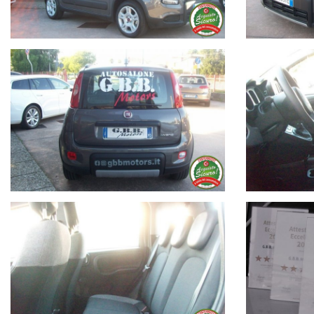
Seguici su Facebook : G.B.B. MOTORS
Contatto Skipe : Emanuele Gusson
Dilazionamenti in sede personalizzati fino a 72 mesi con possibil
Valutiamo il tuo usato da ritirare in sede con possibilità di pag
Qualsiasi annuncio può contenere errori di battitura, e/o dati err
e la disponibiltà del prodotto !