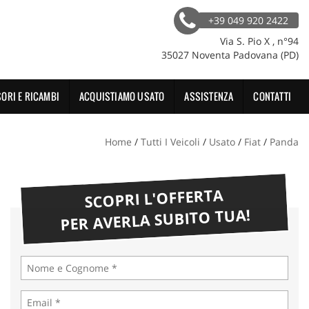
+39 049 920 2422
Via S. Pio X , n°94
35027 Noventa Padovana (PD)
ORI E RICAMBI
ACQUISTIAMO USATO
ASSISTENZA
CONTATTI
Home
/
Tutti I Veicoli
/
Usato
/
Fiat
/
Panda
SCOPRI L'OFFERTA
PER AVERLA SUBITO TUA!