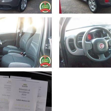
ita' di copertura parziale dell'auto convenzionata in tutta Europa 
amento per differenza o paghiamo il tuo usato in contanti e finanzi
ati, chiedo gentilmente di telefonare per ricevere risposte dettagliat