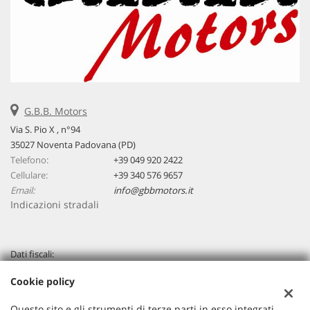
G.B.B. Motors
Via S. Pio X , n°94
35027 Noventa Padovana (PD)
Telefono:
+39 049 920 2422
Cellulare:
+39 340 576 9657
Email:
info@gbbmotors.it
Indicazioni stradali
Dati fiscali:
G.B.B. Motors Srl
Cookie policy
Via Venezia, 94 - Loc. Capriccio - Vigonza (PD)
C.F/P.IVA:
04267320283
Questo sito e gli strumenti di terze parti in esso integrati