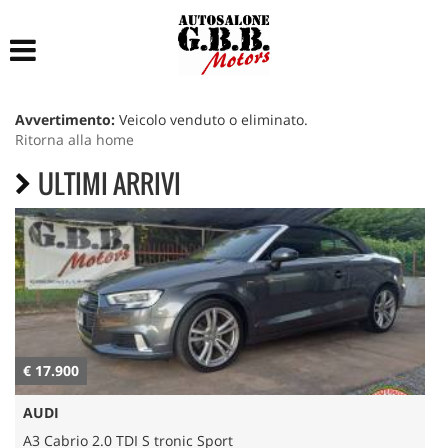
HOME
LISTA VEICOLI
Avvertimento:
Veicolo venduto o eliminato.
Ritorna alla home
ACCESSORI E RICAMBI
ULTIMI ARRIVI
ACQUISTIAMO USATO
ASSISTENZA
CONTATTI
€ 17.900
€
AUDI
A3 Cabrio 2.0 TDI S tronic Sport