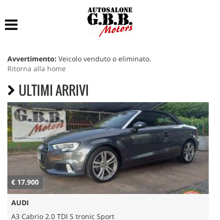
HOME
LISTA VEICOLI
Avvertimento:
Veicolo venduto o eliminato.
Ritorna alla home
ACCESSORI E RICAMBI
ULTIMI ARRIVI
ACQUISTIAMO USATO
ASSISTENZA
CONTATTI
€ 17.900
€
AUDI
A3 Cabrio 2.0 TDI S tronic Sport