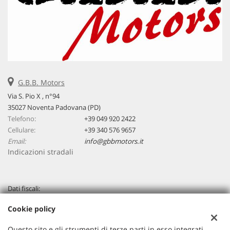
G.B.B. Motors
Via S. Pio X , n°94
35027 Noventa Padovana (PD)
Telefono:
+39 049 920 2422
Cellulare:
+39 340 576 9657
Email:
info@gbbmotors.it
Indicazioni stradali
Dati fiscali:
G.B.B. Motors Srl
Cookie policy
Via Venezia, 94 - Loc. Capriccio - Vigonza (PD)
C.F/P.IVA:
04267320283
Questo sito e gli strumenti di terze parti in esso integrati